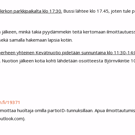
kirkon parkkipaikalta klo 17:30.
Bussi lähtee klo 17.45, joten tule pa
 jälkeen, minkä takia pyydämmekin teitä kertomaan ilmoittautues
ekä samalla hakemaan lapsia kotiin.
erheen yhteinen Kevätnuotio pidetään sunnuntaina klo 11:30-14:
. Nuotion jälkeen kotia kohti lähdetään osoitteesta Björnvikintie 1
n.fi/19371
 ilmoittaa huoltaja omilla partioID-tunnuksillaan. Apua ilmoittautumi
@outlook.com).