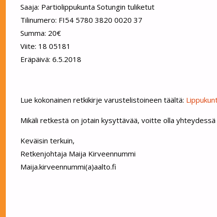
Saaja: Partiolippukunta Sotungin tuliketut
Tilinumero: FI54 5780 3820 0020 37
Summa: 20€
Viite: 18 05181
Eräpäivä: 6.5.2018
Lue kokonainen retkikirje varustelistoineen täältä:
Lippukunt
Mikäli retkestä on jotain kysyttävää, voitte olla yhteydess
Keväisin terkuin,
Retkenjohtaja Maija Kirveennummi
Maija.kirveennummi(a)aalto.fi