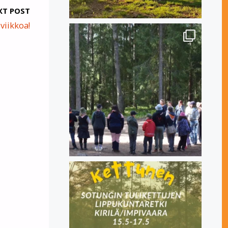
XT POST
viikkoa!