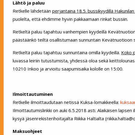
Lähtö ja paluu
Retkelle lähdetään
perjantaina 18.5. bussikyydillä Hakunilan 
puolelta, että ehdimme hyvin pakkaamaan rinkat bussiin.
Retkeltä paluu tapahtuu vanhempien kyydeillä Kevätnuotion
päästäänkö teiltä osallistumaan sunnuntain Kevätnuotioon s
Retkeltä paluu tapahtuu sunnuntaina omilla kyydeillä.
Koko p
luvassa leiriin tutustumista, yhdessä oloa sekä keittolounas
10210 Inkoo ja arvioitu saapumisaika kololle on 15:00.
Ilmoittautuminen
Retkelle ilmoittaudutaan netissä Kuksa-lomakkeella:
kuksaa
Ilmoittautumislinkki on auki 6.5.2018 asti. Alaikäisen lapsen
kysyä jäsenrekisterihoitajalta Riikka Haltialta (riikka.haltia
Maksuohjeet