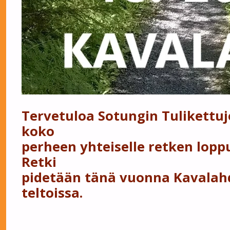
Tervetuloa Sotungin Tulikettu
koko
perheen yhteiselle retken lopp
Retki
pidetään tänä vuonna Kavalah
teltoissa.