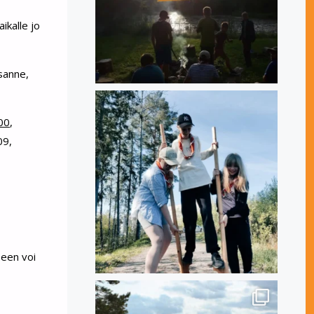
ikalle jo
sanne,
00
,
09,
seen voi