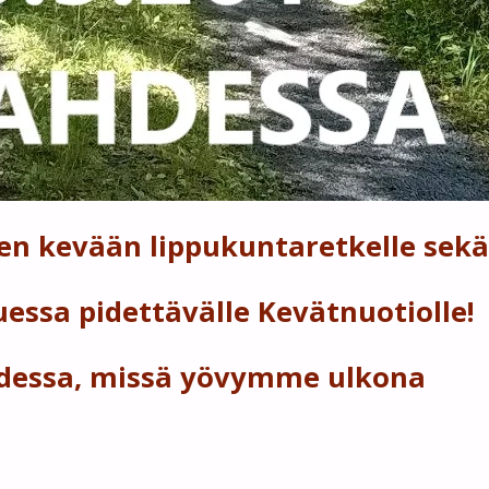
jen kevään lippukuntaretkelle sekä
uessa pidettävälle Kevätnuotiolle!
dessa, missä yövymme ulkona