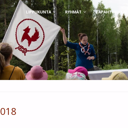
Skip
LIPPUKUNTA
RYHMÄT
TAPAHTUMAKAL
to
content
2018