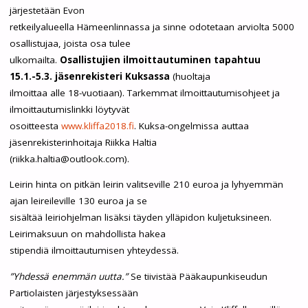
järjestetään Evon
retkeilyalueella Hämeenlinnassa ja sinne odotetaan arviolta 5000
osallistujaa, joista osa tulee
ulkomailta.
Osallistujien ilmoittautuminen tapahtuu
15.1.-5.3. jäsenrekisteri Kuksassa
(huoltaja
ilmoittaa alle 18-vuotiaan). Tarkemmat ilmoittautumisohjeet ja
ilmoittautumislinkki löytyvät
osoitteesta
www.kliffa2018.fi
. Kuksa-ongelmissa auttaa
jäsenrekisterinhoitaja Riikka Haltia
(riikka.haltia@outlook.com).
Leirin hinta on pitkän leirin valitseville 210 euroa ja lyhyemmän
ajan leireileville 130 euroa ja se
sisältää leiriohjelman lisäksi täyden ylläpidon kuljetuksineen.
Leirimaksuun on mahdollista hakea
stipendiä ilmoittautumisen yhteydessä.
”Yhdessä enemmän uutta.”
Se tiivistää Pääkaupunkiseudun
Partiolaisten järjestyksessään