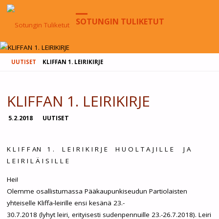
SOTUNGIN TULIKETUT
HOME
UUTISET
KLIFFAN 1. LEIRIKIRJE
KLIFFAN 1. LEIRIKIRJE
5.2.2018
UUTISET
K L I F F AN 1 . L E I R I K I R J E H U O L T A J I L L E J A
L E I R I L Ä I S I L L E
Hei!
Olemme osallistumassa Pääkaupunkiseudun Partiolaisten
yhteiselle Kliffa-leirille ensi kesänä 23.-
30.7.2018 (lyhyt leiri, erityisesti sudenpennuille 23.-26.7.2018). Leiri