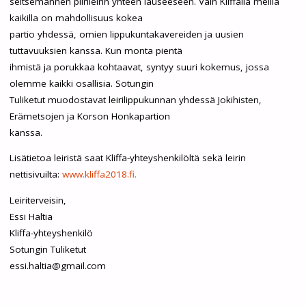
seitsemännen piirileirin yhteen lauseeseen. Vain Kliffalla meillä
kaikilla on mahdollisuus kokea
partio yhdessä, omien lippukuntakavereiden ja uusien
tuttavuuksien kanssa. Kun monta pientä
ihmistä ja porukkaa kohtaavat, syntyy suuri kokemus, jossa
olemme kaikki osallisia. Sotungin
Tuliketut muodostavat leirilippukunnan yhdessä Jokihisten,
Erämetsojen ja Korson Honkapartion
kanssa.
Lisätietoa leiristä saat Kliffa-yhteyshenkilöltä sekä leirin
nettisivuilta:
www.kliffa2018.fi.
Leiriterveisin,
Essi Haltia
Kliffa-yhteyshenkilö
Sotungin Tuliketut
essi.haltia@gmail.com