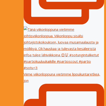
Viime viikonloppuna vietimme lippukuntaretkeä,
jon