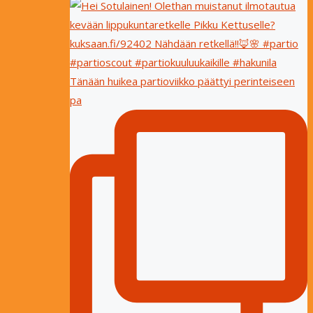
Tänään huikea partioviikko päättyi perinteiseen
pa