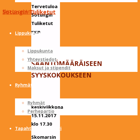
Tervetuloa
Skip to content
Sotungin Tuliketut
Sotungin
Tuliketut
ry:n
Lippukunta
Lippukunta
Yhteystiedot
SÄÄNTÖMÄÄRÄISEEN
Maksut ja stipendit
SYYSKOKOUKSEEN
Ryhmät
Ryhmät
keskiviikkona
Perhepartio
15.11.2017
klo 17.30
Tapahtumakalenteri
Skomarsin