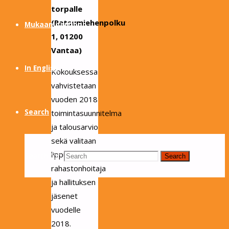
torpalle
(Ratsumiehenpolku
Mukaan partioon
1, 01200
Vantaa)
In English
Kokouksessa
vahvistetaan
vuoden 2018
Search
toimintasuunnitelma
ja talousarvio
sekä valitaan
lippukunnanjohtaja,
Search for:
Search
rahastonhoitaja
ja hallituksen
jäsenet
vuodelle
2018.