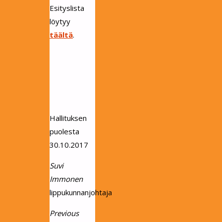
Esityslista
löytyy
täältä
.
Hallituksen
puolesta
30.10.2017
Suvi
Immonen
lippukunnanjohtaja
Previous