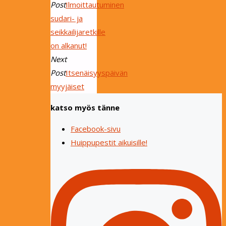
Post
Ilmoittautuminen
sudari- ja
seikkailijaretkille
on alkanut!
Next
Post
Itsenäisyyspäivän
myyjäiset
katso myös tänne
Facebook-sivu
Huippupestit aikuisille!