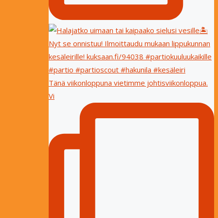
Tänä viikonloppuna vietimme johtisviikonloppua.
Vi