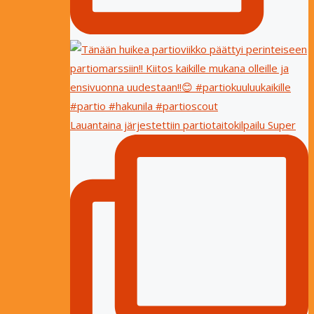
Lauantaina järjestettiin partiotaitokilpailu Super