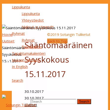
Lippukunta
Lippukunta
Yhteystiedot
Maksut ja stipendit
Ryhmät
Home
©2019 Sotungin Tuliketut
Ryhmät
Uutiset
Back to Top
Sääntömääräinen
Perhepartio
Sääntömääräinen
Tapahtumakalenteri
Syyskokous
Syyskokous
Mukaan partioon
15.11.2017
In English
15.11.2017
Search
30.10.2017
30.10.2017
Search for:
Search
Uutiset