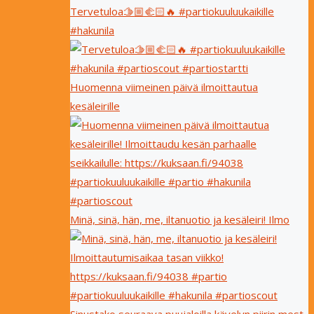
Tervetuloa🫱🏼‍🫲🏻🔥 #partiokuuluukaikille
#hakunila
Huomenna viimeinen päivä ilmoittautua
kesäleirille
Minä, sinä, hän, me, iltanuotio ja kesäleiri! Ilmo