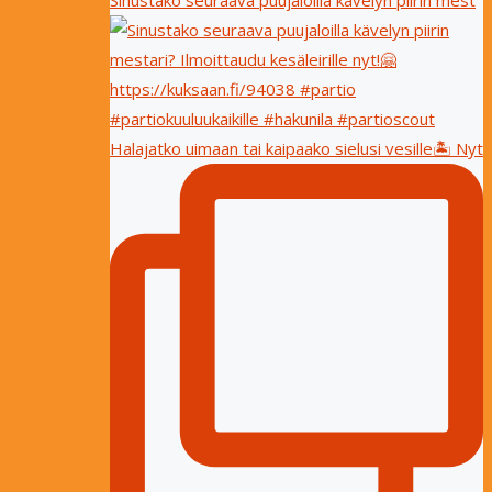
Sinustako seuraava puujaloilla kävelyn piirin mest
Halajatko uimaan tai kaipaako sielusi vesille🏝 Nyt