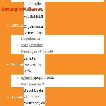
ja johtajille
Skip to content
Sotungin Tuliketut
mahtavasta
kesäleiristä!
Lippukunta
Ohjelmassa
oli mm. Taru
Lippukunta
Porojen
Yhteystiedot
Herrasta -
Maksut ja stipendit
haikki,
uimista,
melomista,
Ryhmät
leffa,
trangiapoppareita,
Ryhmät
askartelua ja
Perhepartio
disco! Lisäksi
vietimme
Tapahtumakalenteri
”polttarit”, eli