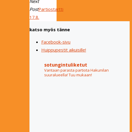
Next
Post
Partiostartti
17.8.
katso myös tänne
Facebook-sivu
Huippupestit aikuisille!
sotungintuliketut
Vantaan parasta partiota Hakunilan
suuralueella! Tuu mukaan!