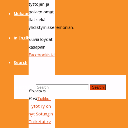
tyttöjen ja
poikien omat
Mukaan partioon
illat sekä
yhdistymisseremonian.
In English
Kuvia löydät
kasapäin
Facebookista
!
Search
Search for:
Search
Previous
Post
Tuikku-
Tytöt ry on
nyt Sotungin
Tuliketut ry