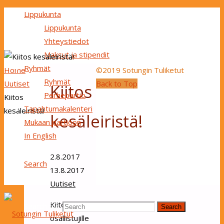
Lippukunta
Lippukunta
Yhteystiedot
Maksut ja stipendit
Ryhmät
Home
©2019 Sotungin Tuliketut
Ryhmät
Uutiset
Back to Top
Kiitos
Perhepartio
Kiitos
Tapahtumakalenteri
kesäleiristä!
kesäleiristä!
Mukaan partioon
In English
2.8.2017
Search
13.8.2017
Uutiset
Kiitos kaikille
Search for:
Search
osallistujille