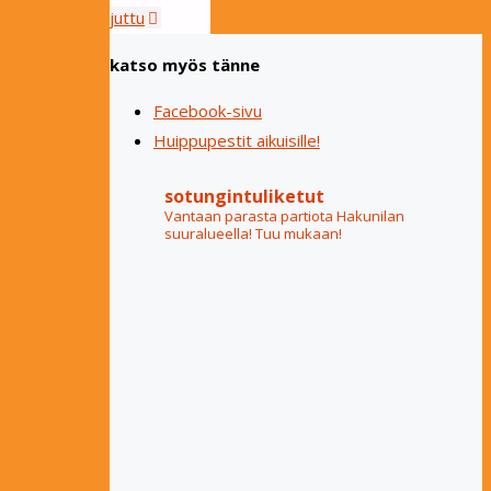
"Kevätkausi
juttu
alkaa!"
katso myös tänne
Facebook-sivu
Huippupestit aikuisille!
sotungintuliketut
Vantaan parasta partiota Hakunilan
suuralueella! Tuu mukaan!