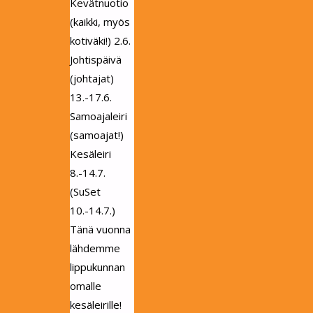
Kevätnuotio
(kaikki, myös
kotiväki!) 2.6.
Johtispäivä
(johtajat)
13.-17.6.
Samoajaleiri
(samoajat!)
Kesäleiri
8.-14.7.
(SuSet
10.-14.7.)
Tänä vuonna
lähdemme
lippukunnan
omalle
kesäleirille!