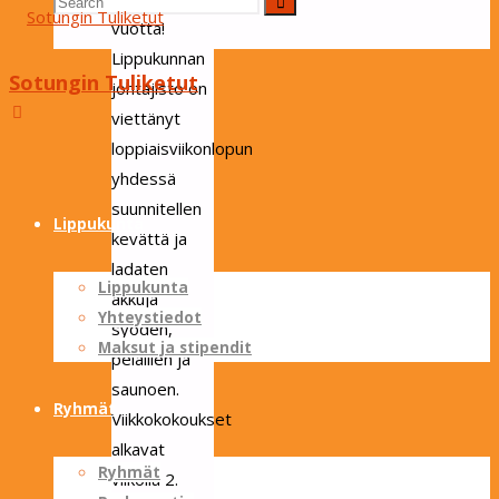
Search
vuotta!
Lippukunnan
Sotungin Tuliketut
johtajisto on
for:
viettänyt
loppiaisviikonlopun
yhdessä
Skip
suunnitellen
to
Lippukunta
kevättä ja
content
ladaten
Lippukunta
akkuja
Yhteystiedot
syöden,
Maksut ja stipendit
pelaillen ja
saunoen.
Ryhmät
Viikkokokoukset
alkavat
Ryhmät
viikolla 2.