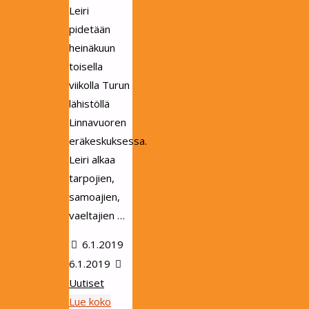
Leiri
pidetään
heinäkuun
toisella
viikolla Turun
lähistöllä
Linnavuoren
eräkeskuksessa.
Leiri alkaa
tarpojien,
samoajien,
vaeltajien …
6.1.2019
6.1.2019
Uutiset
Lue koko