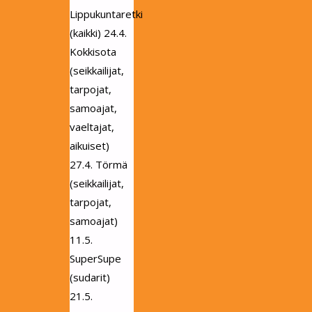
Lippukuntaretki
for:
(kaikki) 24.4.
Kokkisota
(seikkailijat,
tarpojat,
samoajat,
vaeltajat,
aikuiset)
27.4. Törmä
(seikkailijat,
tarpojat,
samoajat)
11.5.
SuperSupe
(sudarit)
21.5.