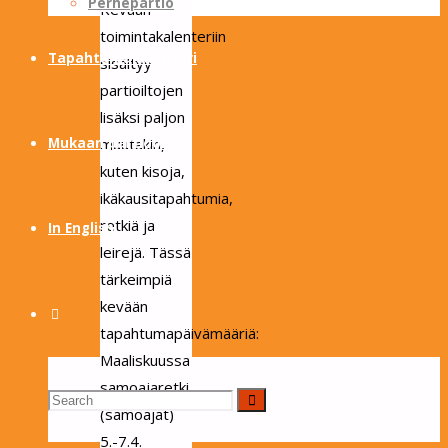
Perhepartio
Kevään
toimintakalenteriin
Tapahtumakalenteri
sisältyy
partioiltojen
lisäksi paljon
Mukaan partioon
muutakin,
kuten kisoja,
ikäkausitapahtumia,
retkiä ja
In English
leirejä. Tässä
tärkeimpiä
kevään
Search
tapahtumapäivämääriä:
Maaliskuussa
samoajaretki
Search
Search
(samoajat)
5.-7.4.