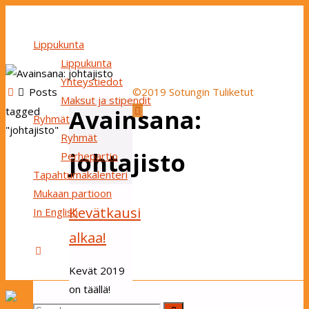
Lippukunta
Lippukunta
Yhteystiedot
Home
Posts
©2019 Sotungin Tuliketut
Maksut ja stipendit
Back
Avainsana:
tagged
Ryhmät
to
"johtajisto"
Ryhmät
Top
johtajisto
Perhepartio
Tapahtumakalenteri
Mukaan partioon
Kevätkausi
In English
alkaa!
Search
Kevät 2019
on täällä!
Hyvää uutta
Search