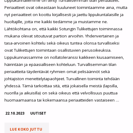
Lippukunnallemme on tehty Turvallisemman tilan periaatteet.
Periaatteet ovat oikeastaan kuuluneet toimintaamme aina, mutta
nyt periaatteet on koottu kirjallisesti ja jaettu lippukuntalaisille ja
huoltajille, jotta me kaikki tiedämme ja muistamme ne.
Lähtökohtana on, että kaikki Sotungin Tulikettujen toiminnassa
mukana olevat sitoutuvat partion arvoihin. Yhdenvertainen ja
tasa-arvoinen kohtelu sekä oikeus tuntea olonsa turvalliseksi
ovat Tulikettujen toimintaan osallistuvien perusoikeuksia.
Lippukunnassamme on nollatoleranssi kaikkeen kiusaamiseen,
häirintään ja epäasialliseen kohteluun. Turvallisemman tilan
periaatteita täydentävät ryhmien omat pelisäännöt sekä
johtajiston menettelytapaohjeet. Turvallinen toiminta tehdään
yhdessä. Tämä tarkoittaa sitä, että jokaisella meistä (lapsilla,
nuorilla ja aikuisilla) on sekä oikeus että velvollisuus puuttua
huomaamaansa tai kokemaansa periaatteiden vastaiseen …
22.10.2023
UUTISET
"SOTUNGIN
LUE KOKO JUTTU