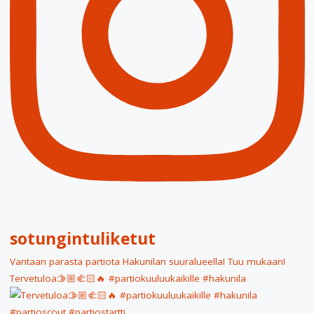
sotungintuliketut
Vantaan parasta partiota Hakunilan suuralueella! Tuu mukaan!
Tervetuloa🫱🏼‍🫲🏻🔥 #partiokuuluukaikille #hakunila