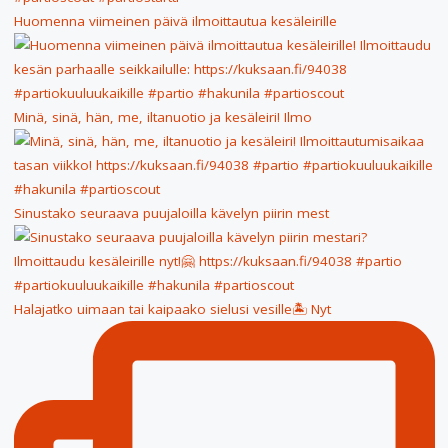
Huomenna viimeinen päivä ilmoittautua kesäleirille
Minä, sinä, hän, me, iltanuotio ja kesäleiri! Ilmo
Sinustako seuraava puujaloilla kävelyn piirin mest
Halajatko uimaan tai kaipaako sielusi vesille🏝 Nyt