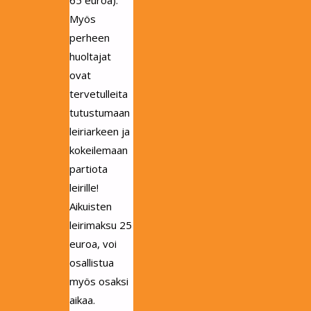
65 euroa).
Myös
perheen
huoltajat
ovat
tervetulleita
tutustumaan
leiriarkeen ja
kokeilemaan
partiota
leirille!
Aikuisten
leirimaksu 25
euroa, voi
osallistua
myös osaksi
aikaa.