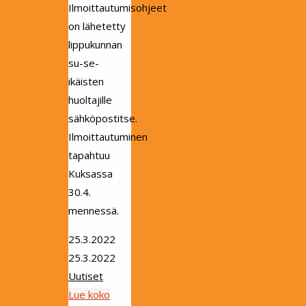
Ilmoittautumisohjeet
on lähetetty
lippukunnan
su-se-
ikäisten
huoltajille
sähköpostitse.
Ilmoittautuminen
tapahtuu
Kuksassa
30.4.
mennessä.
25.3.2022
25.3.2022
Uutiset
Lue koko