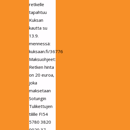
retkelle
tapahtuu
Kuksan
kautta su
13.9.
mennessä:
kuksaan.fi/36776
Maksuohjeet:
Retken hinta
on 20 euroa,
joka
maksetaan
Sotungin
Tulikettujen
tilille FI54
5780 3820
0020 37