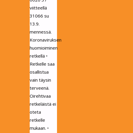
viitteellä
31066 su
13.9.
mennessä.
Koronaviruksen
huomioiminen
retkellä •
Retkelle saa
osallistua
vain täysin
terveenä.
Oirehtivaa
retkeläistä ei
oteta
retkelle
mukaan. •