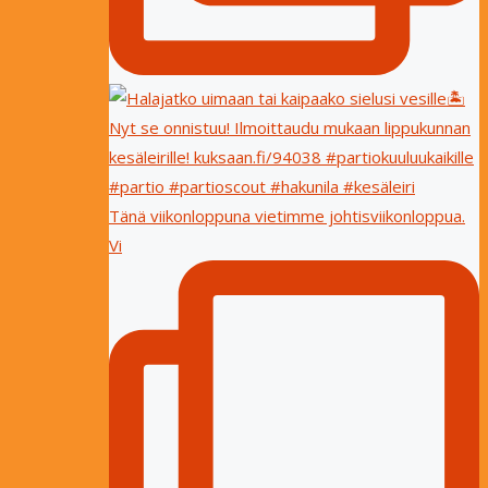
Tänä viikonloppuna vietimme johtisviikonloppua.
Vi