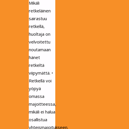
Mikäli
retkeläinen
sairastuu
retkellä,
huoltaja on
velvoitettu
noutamaan
hänet
retkeltä
viipymättä. •
Retkellä voi
yöpyä
omassa
majoitteessa,
mikäli ei halua
osallistua
yhteismajoitukseen.