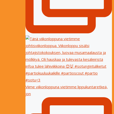
Viime viikonloppuna vietimme lippukuntaretkeä,
jon