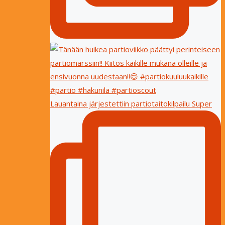
Lauantaina järjestettiin partiotaitokilpailu Super