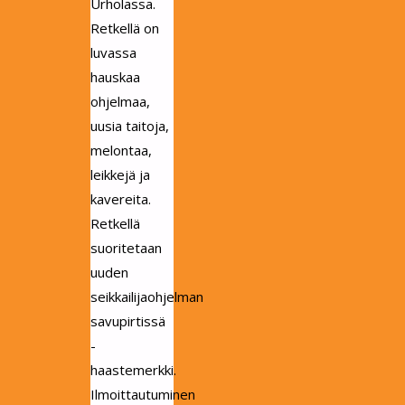
Urholassa.
Retkellä on
luvassa
hauskaa
ohjelmaa,
uusia taitoja,
melontaa,
leikkejä ja
kavereita.
Retkellä
suoritetaan
uuden
seikkailijaohjelman
savupirtissä
-
haastemerkki.
Ilmoittautuminen