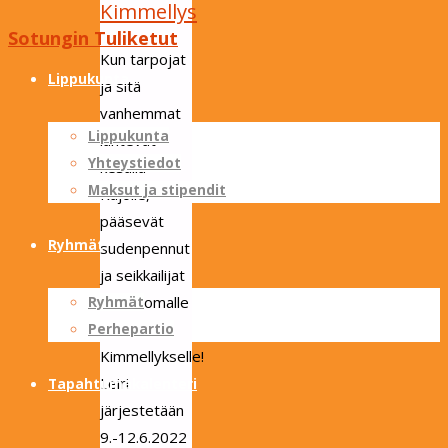
Kimmellys
Sotungin Tuliketut
Skip
Kun tarpojat
to
Lippukunta
ja sitä
content
vanhemmat
Lippukunta
lähtevät
Yhteystiedot
kesällä
Maksut ja stipendit
Kajolle,
pääsevät
Ryhmät
sudenpennut
ja seikkailijat
ihan ikiomalle
Ryhmät
leirille,
Perhepartio
Kimmellykselle!
Leiri
Tapahtumakalenteri
järjestetään
9.-12.6.2022