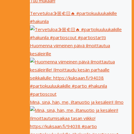
Tuu mukaan!
Tervetuloa🫱🏼‍🫲🏻🔥 #partiokuuluukaikille
#hakunila
Huomenna viimeinen päivä ilmoittautua
kesäleirille
Minä, sinä, hän, me, iltanuotio ja kesäleiri! Ilmo