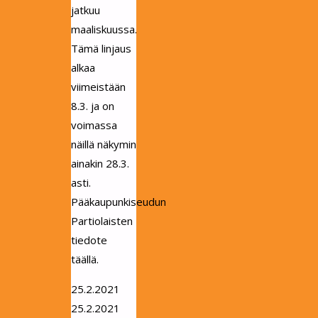
jatkuu
maaliskuussa.
Tämä linjaus
alkaa
viimeistään
8.3. ja on
voimassa
näillä näkymin
ainakin 28.3.
asti.
Pääkaupunkiseudun
Partiolaisten
tiedote
täällä.
25.2.2021
25.2.2021