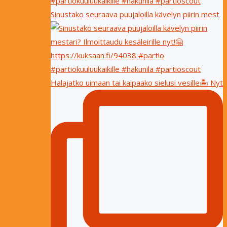
Sinustako seuraava puujaloilla kävelyn piirin mest
Halajatko uimaan tai kaipaako sielusi vesille🏝 Nyt