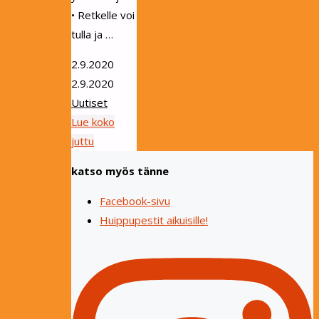
• Retkelle voi
tulla ja …
2.9.2020
2.9.2020
Uutiset
Lue koko
"Savupirtissä-
juttu
seikkailijaretki
katso myös tänne
18.-20.9."
Facebook-sivu
Huippupestit aikuisille!