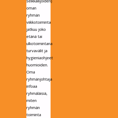
seikkailijoiden)
oman
ryhmän
viikkotoiminta
jatkuu joko
etänä tai
ulkotoimintana
turvavälit ja
hygieniaohjeet
huomioiden.
Oma
ryhmänjohtaja
infoaa
ryhmäläisiä,
miten
ryhmän
toiminta