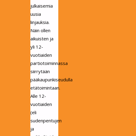
julkaisemia
uusia
linjauksia.
Näin ollen
aikuisten ja
yli 12-
vuotiaiden
partiotoiminnassa
siirrytään
pääkaupunkiseudulla
etätoimintaan.
Alle 12-
vuotiaiden
(eli
sudenpentujen
ja