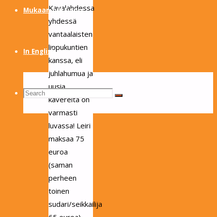
Kavalahdessa
Mukaan partioon
yhdessä
vantaalaisten
lippukuntien
In English
kanssa, eli
juhlahumua ja
uusia
Search
Search
kavereita on
Search
varmasti
luvassa! Leiri
for:
maksaa 75
euroa
(saman
perheen
toinen
sudari/seikkailija