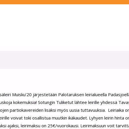
äleiri Muisku’20 järjestetään Palotaruksen leirialueella Padasjoell
uskoja kokemuksia! Sotungin Tuliketut lähtee leirille yhdessä Tavas
nhojen partiokavereiden lisäksi myös uusia tuttavuuksia. Leiriaika o
leirille voivat toki osallistua muutkin ikäkaudet. Lyhyen leirin hinta 
n muuksi ajaksi, leirimaksu on 25€/vuorokausi. Leirimaksuun voit tarvi