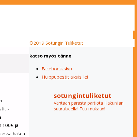
©2019 Sotungin Tuliketut
Back
katso myös tänne
to
Top
Facebook-sivu
Huippupestit aikuisille!
sotungintuliketut
a
Vantaan parasta partiota Hakunilan
tit -
suuralueella! Tuu mukaan!
n
on 100€ ja
ttaessa hakea