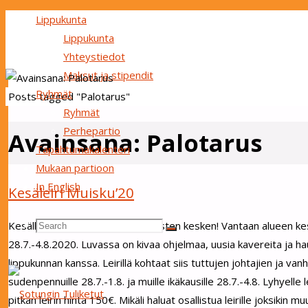
Lippukunta
Lippukunta
Yhteystiedot
Maksut ja stipendit
Ryhmät
Home
Posts tagged "Palotarus"
Ryhmät
Perhepartio
Avainsana:
Palotarus
Tapahtumakalenteri
Mukaan partioon
In English
Kesäleiri Muisku’20
Search
Search
Kesällä 2020 leireillään vantaalaisten kesken! Vantaan alueen kes
Search
28.7.-4.8.2020. Luvassa on kivaa ohjelmaa, uusia kavereita ja ha
lippukunnan kanssa. Leirillä kohtaat siis tuttujen johtajien ja va
sudenpennuille 28.7.-1.8. ja muille ikäkausille 28.7.-4.8. Lyhyelle 
for:
pitkän leirin hinta 150€. Mikäli haluat osallistua leirille joksiki