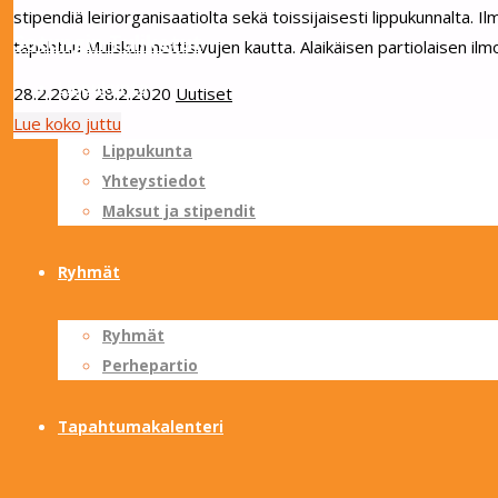
stipendiä leiriorganisaatiolta sekä toissijaisesti lippukunnalta.
Sotungin Tuliketut
tapahtuu Muiskun nettisivujen kautta. Alaikäisen partiolaisen il
Skip
to
Lippukunta
28.2.2020
28.2.2020
Uutiset
content
"Kesäleiri
Lue koko juttu
Lippukunta
Muisku’20"
Yhteystiedot
Maksut ja stipendit
Ryhmät
Ryhmät
Perhepartio
Tapahtumakalenteri