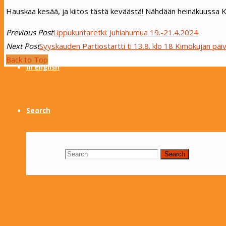
Hauskaa kesää, ja kiitos tästä keväästä! Nähdään heinäkuussa K
Mukaan partioon
Previous Post
Lippukuntaretki: Juhlahumua 19.-21.4.2024
Next Post
Syyskauden Partiostartti ti 13.8. klo 18 Kimokujan päiv
Back to Top
In English
Search
Search for:
Search