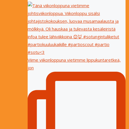
Viime viikonloppuna vietimme lippukuntaretkeä,
jon