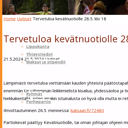
Skip to content
Sotungin Tuliketut
Home
Uutiset
Tervetuloa kevätnuotiolle 28.5. klo 18
Lippukunta
Tervetuloa kevätnuotiolle 28
Lippukunta
Yhteystiedot
21.5.2024
21.5.2024
Uutiset
Maksut ja stipendit
Ryhmät
Lämpimästi tervetuloa viettämään kauden yhteistä päätöstapahtu
enemmän tai vähemmän leikkimielistä kisailua, yhdessäoloa ja tiet
Ryhmät
hiekkakentällä, joten ainakin istuinalusta on hyvä olla mutta ei 
Perhepartio
Ilmoittautuminen 26.5. mennessä:
kuksaan.fi/72480
Tapahtumakalenteri
Partiokevät päättyy Kevätnuotiolle, tai oman johtajan ohjeen m