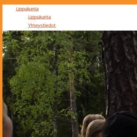
Lippukunta
Lippukunta
Yhteystiedot
Maksut ja stipendit
Ryhmät
Ryhmät
Perhepartio
Tapahtumakalenteri
Mukaan partioon
In English
Search
Search for:
Search