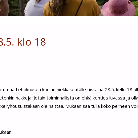
.5. klo 18
maa Lehtikuusen koulun hiekkakentälle tiistaina 28.5. kello 18 a
enkin nakkeja. Jotain toiminnallista on ehkä kenties luvassa ja oll
retkeilyhousuistakaan ole haittaa. Mukaan saa tulla koko perheen voi
ukaan.