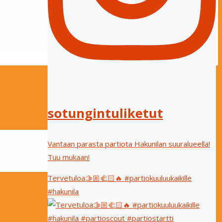
sotungintuliketut
Vantaan parasta partiota Hakunilan suuralueella!
Tuu mukaan!
Tervetuloa🫱🏼‍🫲🏻🔥 #partiokuuluukaikille
#hakunila