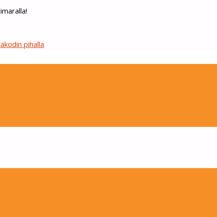
imaralla!
äkodin pihalla