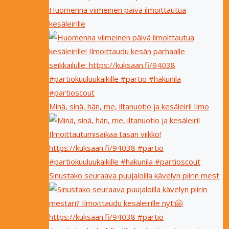
Huomenna viimeinen päivä ilmoittautua
kesäleirille
Minä, sinä, hän, me, iltanuotio ja kesäleiri! Ilmo
Sinustako seuraava puujaloilla kävelyn piirin mest