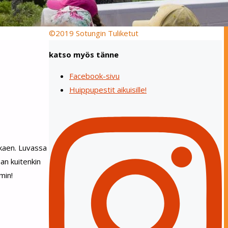
©2019 Sotungin Tuliketut
katso myös tänne
Facebook-sivu
Huippupestit aikuisille!
lkaen. Luvassa
aan kuitenkin
min!