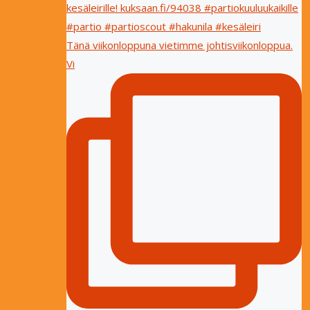
Tänä viikonloppuna vietimme johtisviikonloppua.
Vi