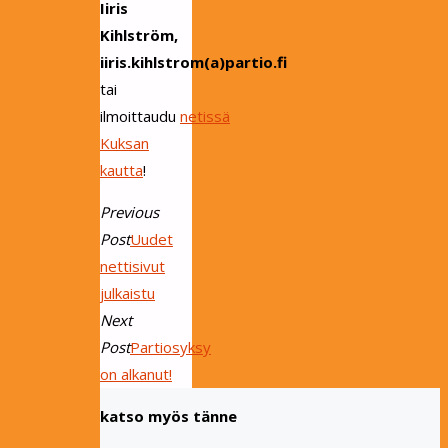
Iiris
Kihlström,
iiris.kihlstrom(a)partio.fi
tai
ilmoittaudu
netissä
Kuksan
kautta
!
Previous
Post
Uudet
nettisivut
julkaistu
Next
Post
Partiosyksy
on alkanut!
katso myös tänne