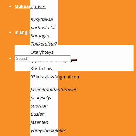
Uutiset
Mukaan partioon
Kysyttävää
partiosta tai
In English
Sotungin
Tuliketuista?
Ota yhteys
Search
Search
lippukunnanjohtajaan!
Search
Krista Law,
03kristalaw(a)gmail.com
for:
Jäsenilmoittautumiset
ja -kyselyt
suoraan
uusien
jäsenten
yhteyshenkilölle: