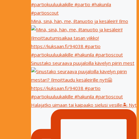
Minä, sinä, hän, me, iltanuotio ja kesäleiri! Ilmo
Sinustako seuraava puujaloilla kävelyn piirin mest
Halajatko uimaan tai kaipaako sielusi vesille🏝 Nyt