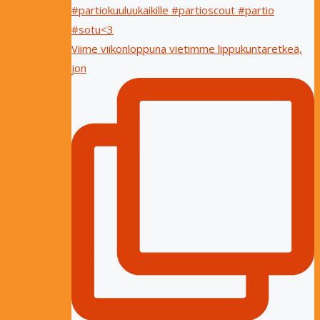
Viime viikonloppuna vietimme lippukuntaretkeä,
jon