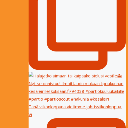
Tänä viikonloppuna vietimme johtisviikonloppua.
Vi