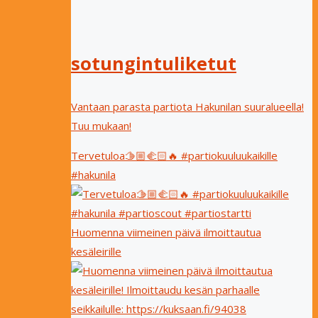
sotungintuliketut
Vantaan parasta partiota Hakunilan suuralueella!
Tuu mukaan!
Tervetuloa🫱🏼‍🫲🏻🔥 #partiokuuluukaikille
#hakunila
Huomenna viimeinen päivä ilmoittautua
kesäleirille